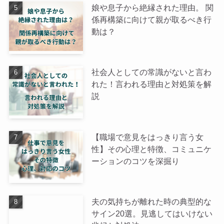
娘や息子から絶縁された理由。 関
係再構築に向けて親が取るべき行
動は？
社会人としての常識がないと言わ
れた！言われる理由と対処策を解
説
【職場で意見をはっきり言う女
性】その心理と特徴、コミュニケ
ーションのコツを深掘り
夫の気持ちが離れた時の典型的な
サイン20選。見逃してはいけない