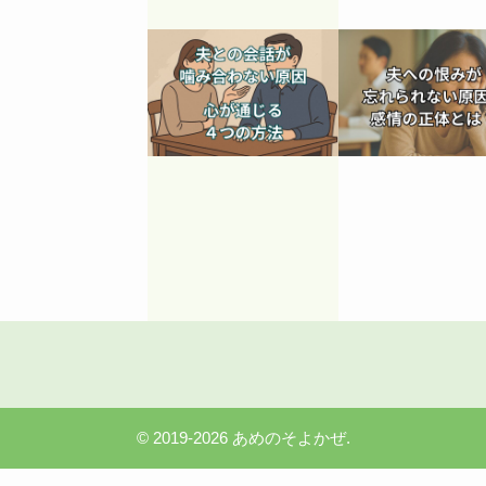
2025年8月16日
2025年7月10日
夫との会話が噛み
夫への恨みが
合わない原因と心
られない原因
が通じる４つの方
情の正体とは
法
©
2019-2026 あめのそよかぜ.