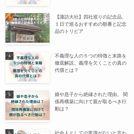
【諏訪大社】四社巡りの記念品。
１日で巡るおすすめの順番と記念
品のトリビア
不義理な人の５つの特徴と末路を
徹底解説。義理を欠くことの真の
代償とは？
娘や息子から絶縁された理由。 関
係再構築に向けて親が取るべき行
動は？
社会人としての常識がないと言わ