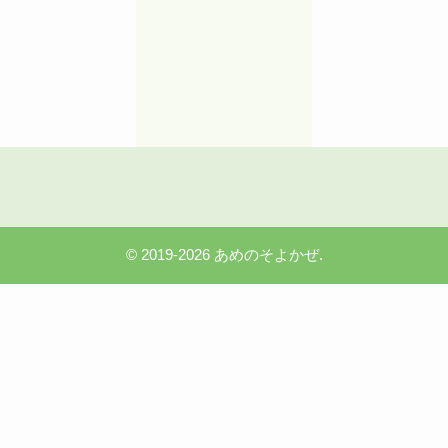
2025年8月16日
2025年7月10日
夫との会話が噛み
夫への恨みが
合わない原因と心
られない原因
が通じる４つの方
情の正体とは
法
©
2019-2026 あめのそよかぜ.