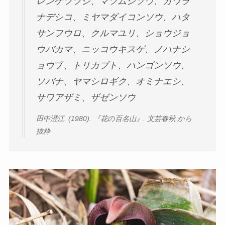
レンゲツツジ、マツムシソウ、カワラ
ナデシコ、ミヤマダイコンソウ、ハタ
サンフウロ、クルマユリ、ショウジョ
ウバカマ、ニッコウキスゲ、ノハナシ
ョウ
ブ、
トリカブト、ハンゴンソウ、
ソバナ、ヤマシロギク、オミナエシ、
サワアザミ、ザゼンソウ
田中澄江. (1980). 『花の百名山』. 文芸春秋.から
抜粋