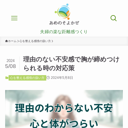
夫婦の楽な距離感つくり
ホーム
心を整える感情の扱い方
理由のない不安感で胸が締めつけ
2024
5/08
られる時の対応策
2024年5月8日
心を整える感情の扱い方